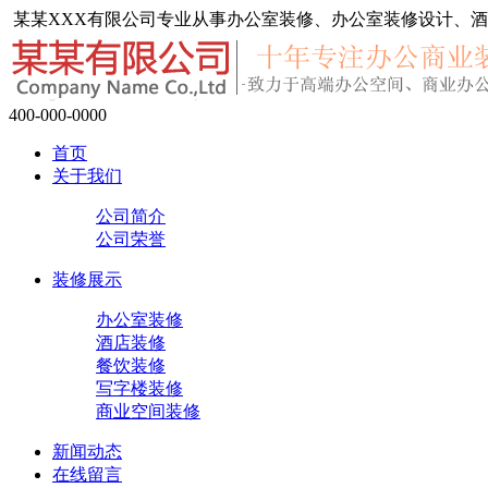
某某XXX有限公司专业从事办公室装修、办公室装修设计、酒
400-000-0000
首页
关于我们
公司简介
公司荣誉
装修展示
办公室装修
酒店装修
餐饮装修
写字楼装修
商业空间装修
新闻动态
在线留言